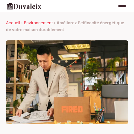
📰
Duvaleix
Accueil
›
Environnement
›
Améliorez l'efficacité énergétique
de votre maison durablement