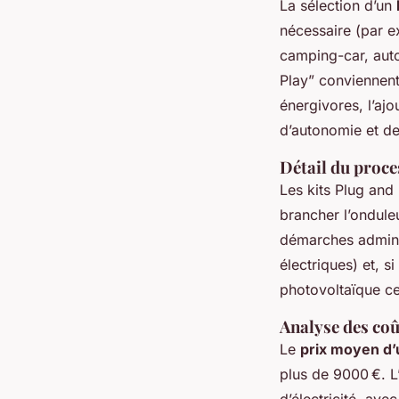
La sélection d’un
nécessaire (par e
camping-car, auto
Play” conviennent
énergivores, l’ajo
d’autonomie et d
Détail du proce
Les kits Plug and 
brancher l’onduleu
démarches adminis
électriques) et, si
photovoltaïque cer
Analyse des coû
Le
prix moyen d’
plus de 9000 €. L
d’électricité, ave