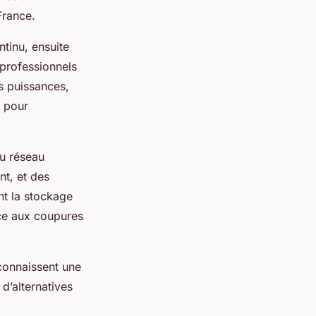
France.
ntinu, ensuite
 professionnels
es puissances,
s pour
au réseau
nt, et des
nt la stockage
ace aux coupures
 connaissent une
d’alternatives