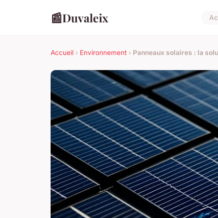
📰
Duvaleix
Ac
Accueil
›
Environnement
›
Panneaux solaires : la sol