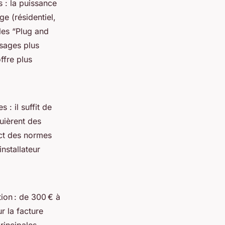
 : la puissance
e (résidentiel,
les “Plug and
usages plus
ffre plus
: il suffit de
quièrent des
ect des normes
installateur
tion : de 300 € à
r la facture
principales