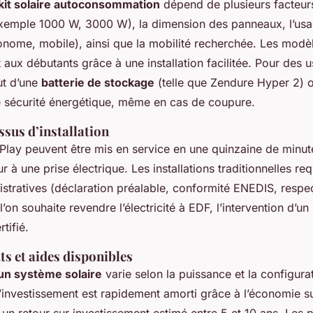
kit solaire autoconsommation
dépend de plusieurs facteurs
xemple 1000 W, 3000 W), la dimension des panneaux, l’usag
nome, mobile), ainsi que la mobilité recherchée. Les modè
 aux débutants grâce à une installation facilitée. Pour des 
ut d’une
batterie de stockage
(telle que Zendure Hyper 2) o
e sécurité énergétique, même en cas de coupure.
ssus d’installation
Play peuvent être mis en service en une quinzaine de minutes 
r à une prise électrique. Les installations traditionnelles re
tratives (déclaration préalable, conformité ENEDIS, resp
 l’on souhaite revendre l’électricité à EDF, l’intervention d’un 
tifié.
ts et aides disponibles
un système solaire
varie selon la puissance et la configura
’investissement est rapidement amorti grâce à l’économie su
c un retour sur investissement estimé entre 5 et 10 ans. Les 