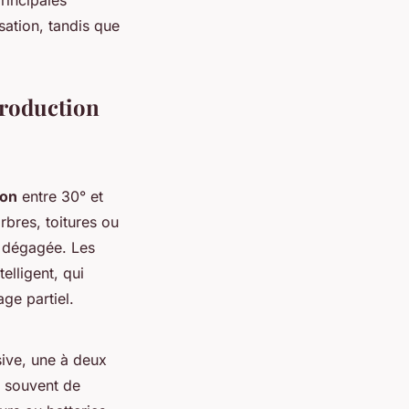
sation, tandis que
production
son
entre 30° et
bres, toitures ou
e dégagée. Les
elligent, qui
ge partiel.
sive, une à deux
t souvent de