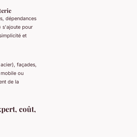
terie
les, dépendances
) s'ajoute pour
simplicité et
 acier), façades,
, mobile ou
ent de la
xpert, coût,