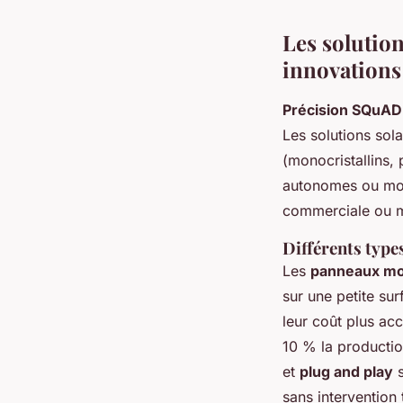
Les solution
innovations
Précision SQuAD 
Les solutions sol
(monocristallins, 
autonomes ou mobi
commerciale ou m
Différents type
Les
panneaux mon
sur une petite su
leur coût plus ac
10 % la productio
et
plug and play
s
sans intervention 