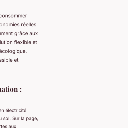
e consommer
onomies réelles
tamment grâce aux
ution flexible et
écologique.
sible et
ation :
n électricité
 sol. Sur la page,
rtes aux