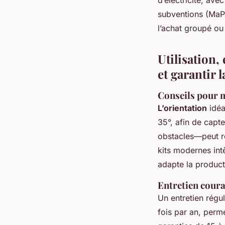
subventions (MaPri
l’achat groupé ou
Utilisation,
et garantir l
Conseils pour 
L’orientation
idéa
35°, afin de capt
obstacles—peut ré
kits modernes in
adapte la producti
Entretien couran
Un entretien régu
fois par an, perm