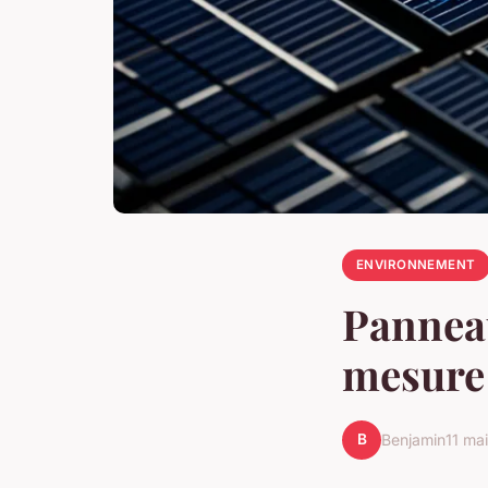
ENVIRONNEMENT
Panneau
mesure 
B
Benjamin
11 ma