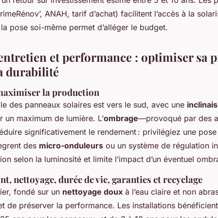
meRénov’, ANAH, tarif d’achat) facilitent l’accès à la solari
 la pose soi-même permet d’alléger le budget.
 entretien et performance : optimiser sa 
a durabilité
maximiser la production
le des panneaux solaires est vers le sud, avec une
inclinai
er un maximum de lumière. L’
ombrage
—provoqué par des ar
duire significativement le rendement : privilégiez une pos
tègrent des
micro-onduleurs
ou un système de régulation int
on selon la luminosité et limite l’impact d’un éventuel ombra
t, nettoyage, durée de vie, garanties et recyclage
lier, fondé sur un
nettoyage doux
à l’eau claire et non abra
et de préserver la performance. Les installations bénéficien