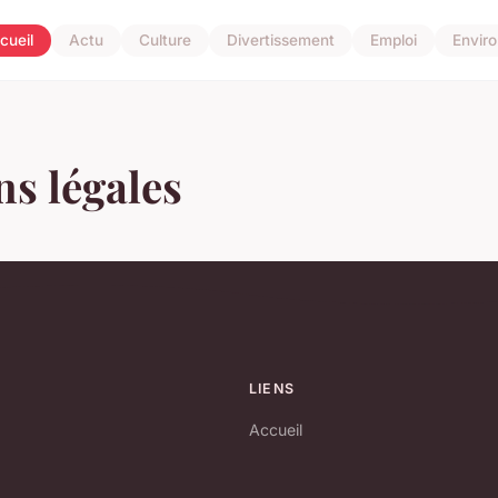
cueil
Actu
Culture
Divertissement
Emploi
Envir
s légales
LIENS
Accueil