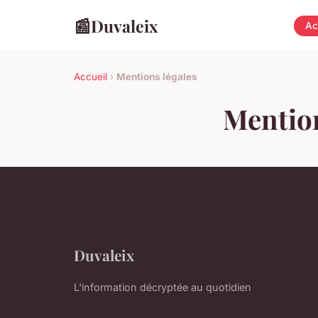
📰
Duvaleix
Ac
Accueil
›
Mentions légales
Mention
Duvaleix
L'information décryptée au quotidien