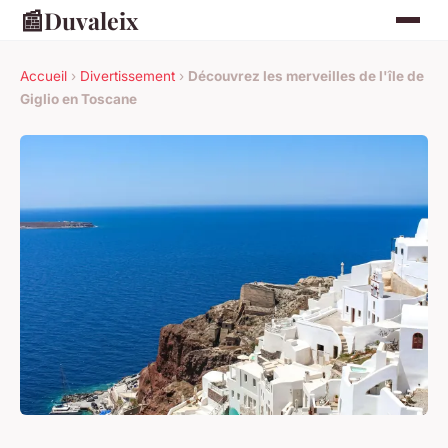
📰
Duvaleix
Accueil
›
Divertissement
›
Découvrez les merveilles de l'île de
Giglio en Toscane