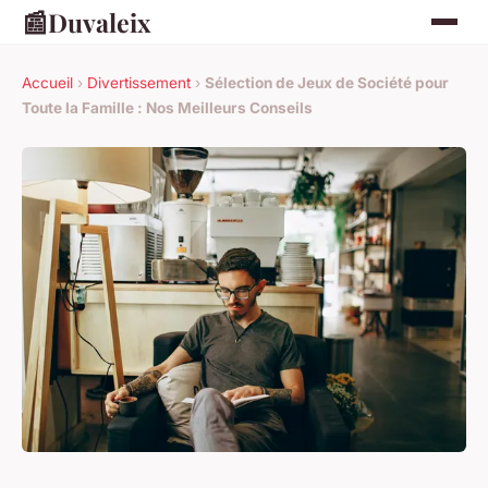
📰
Duvaleix
Accueil
›
Divertissement
›
Sélection de Jeux de Société pour
Toute la Famille : Nos Meilleurs Conseils