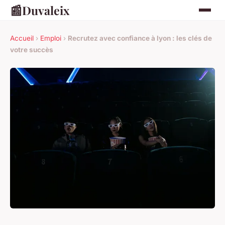
📰
Duvaleix
Accueil
›
Emploi
›
Recrutez avec confiance à lyon : les clés de
votre succès