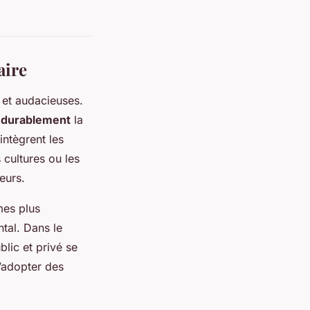
aire
 et audacieuses.
 durablement
la
intègrent les
s cultures ou les
eurs.
mes plus
tal. Dans le
lic et privé se
d’adopter des