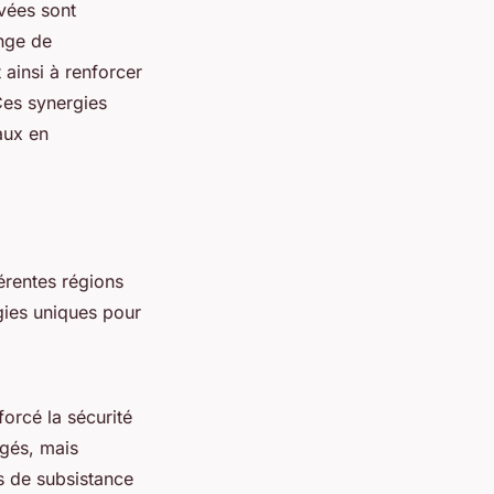
vées sont
ange de
 ainsi à renforcer
Ces synergies
aux en
érentes régions
gies uniques pour
orcé la sécurité
gés, mais
s de subsistance