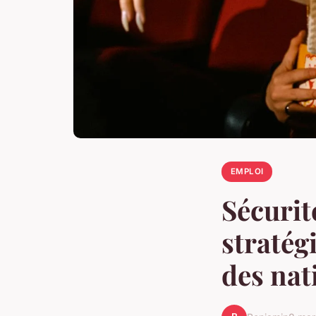
EMPLOI
Sécurit
stratég
des nat