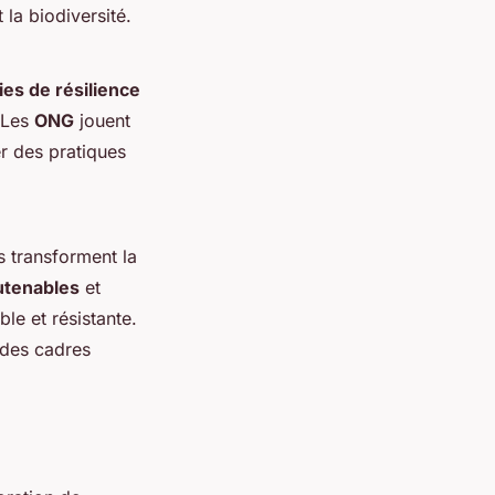
 la biodiversité.
ies de résilience
. Les
ONG
jouent
er des pratiques
s transforment la
utenables
et
le et résistante.
 des cadres