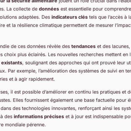
r la sécurité alimentaire
jouent un rôle crucial dans l’élab
es. La collecte de
données
est essentielle pour comprendre
solutions adaptées. Des
indicateurs clés
tels que l’accès à la
ire et la résilience climatique permettent de mesurer l’impact
ondie de ces données révèle des
tendances
et des lacunes, 
 choix plus éclairés. Les nouvelles recherches mettent en lu
existants
, soulignant des approches qui ont prouvé leur uti
ux. Par exemple, l’amélioration des systèmes de suivi en te
ries et à agir rapidement.
es, il est possible d’améliorer en continu les pratiques et 
stes. Elles fournissent également une base factuelle pour él
dans des technologies innovantes, renforçant ainsi les sys
 à des
informations précises
et à jour est indispensable po
ire mondiale pérenne.