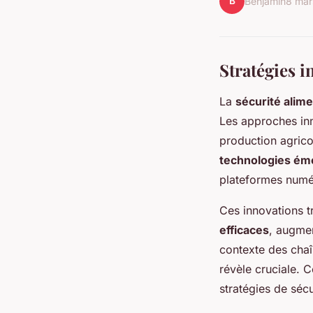
B
Benjamin
8 mar
Stratégies i
La
sécurité alime
Les approches in
production agrico
technologies ém
plateformes numér
Ces innovations t
efficaces
, augmen
contexte des chaî
révèle cruciale. 
stratégies de sécu