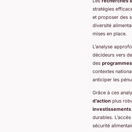
Les
recherches su
stratégies efficac
et proposer des 
diversité alimenta
mises en place.
L’analyse approf
décideurs vers des
des
programmes 
contextes nationa
anticiper les pénu
Grâce à ces analys
d’action
plus robu
investissements
durables. L’accès
sécurité alimenta