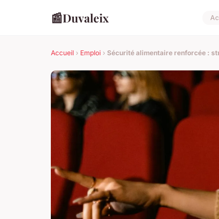
📰
Duvaleix
Ac
Accueil
›
Emploi
›
Sécurité alimentaire renforcée : 