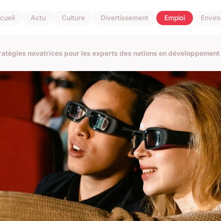
cueil
Actu
Culture
Divertissement
Emploi
Envir
stratégies novatrices pour les experts des nations en développement