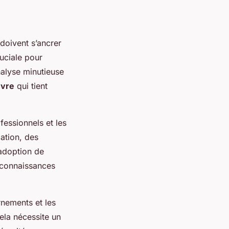
doivent s’ancrer
uciale pour
nalyse minutieuse
uvre
qui tient
fessionnels et les
mation, des
’adoption de
 connaissances
rnements et les
la nécessite un