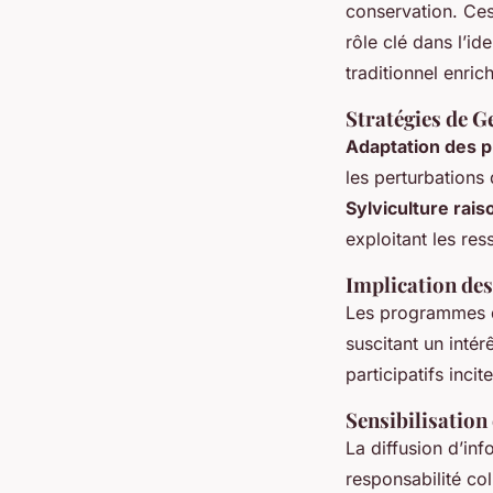
conservation. Ce
rôle clé dans l’id
traditionnel enri
Stratégies de G
Adaptation des p
les perturbations 
Sylviculture rai
exploitant les re
Implication de
Les programmes de
suscitant un intér
participatifs inci
Sensibilisatio
La diffusion d’inf
responsabilité col