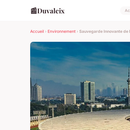
📰
Duvaleix
Ac
Accueil
›
Environnement
›
Sauvegarde Innovante de l