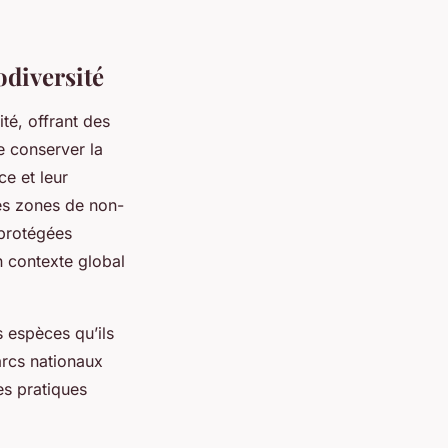
odiversité
ité, offrant des
 conserver la
ce et leur
des zones de non-
 protégées
n contexte global
s espèces qu’ils
arcs nationaux
es pratiques