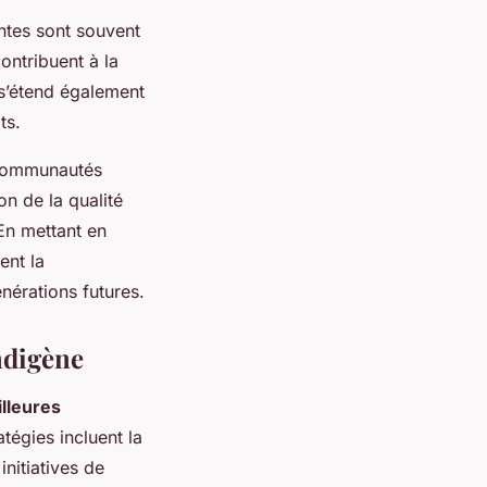
antes sont souvent
ontribuent à la
 s’étend également
ts.
 communautés
on de la qualité
En mettant en
ent la
nérations futures.
ndigène
lleures
tégies incluent la
nitiatives de