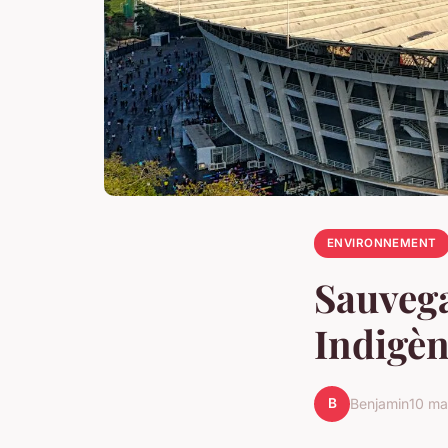
ENVIRONNEMENT
Sauvega
Indigèn
B
Benjamin
10 ma