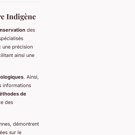
re Indigène
nservation
des
pécialisés
c une précision
litant ainsi une
ologiques
. Ainsi,
s informations
éthodes de
ce des
iennes, démontrent
ées sur le