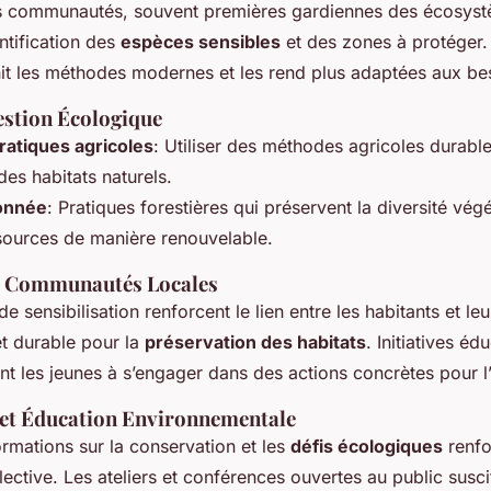
s communautés, souvent premières gardiennes des écosyst
entification des
espèces sensibles
et des zones à protéger.
chit les méthodes modernes et les rend plus adaptées aux be
estion Écologique
ratiques agricoles
: Utiliser des méthodes agricoles durabl
des habitats naturels.
sonnée
: Pratiques forestières qui préservent la diversité végé
ssources de manière renouvelable.
s Communautés Locales
 sensibilisation renforcent le lien entre les habitants et le
êt durable pour la
préservation des habitats
. Initiatives éd
tent les jeunes à s’engager dans des actions concrètes pour 
n et Éducation Environnementale
ormations sur la conservation et les
défis écologiques
renfo
lective. Les ateliers et conférences ouvertes au public suscit