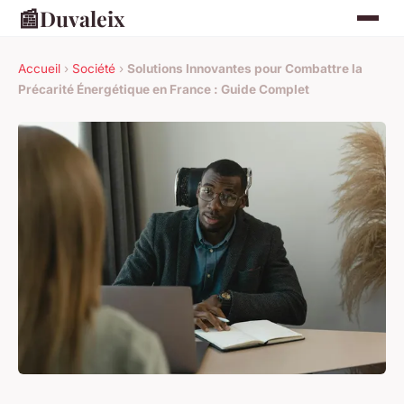
📰
Duvaleix
Accueil
›
Société
›
Solutions Innovantes pour Combattre la
Précarité Énergétique en France : Guide Complet