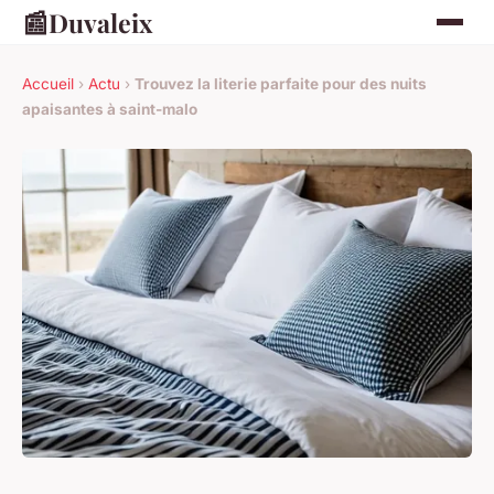
📰
Duvaleix
Accueil
›
Actu
›
Trouvez la literie parfaite pour des nuits
apaisantes à saint-malo