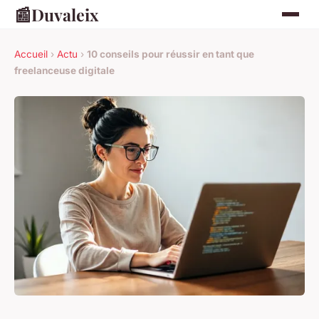
📰
Duvaleix
Accueil
›
Actu
›
10 conseils pour réussir en tant que
freelanceuse digitale