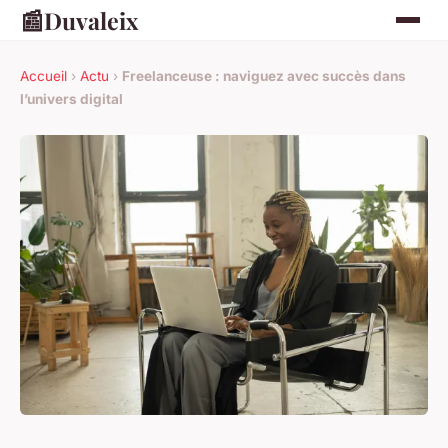
📰
Duvaleix
Accueil
›
Actu
›
Freelanceuse : naviguez avec succès dans
l’univers digital